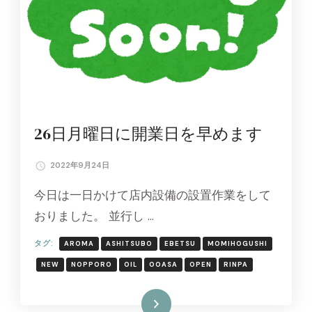
26日月曜日に開業日を早めます
2022年9月24日
今日は一日かけて店内設備の設置作業をして
おりました。 並行し …
タグ:
AROMA
ASHITSUBO
EBETSU
MOMIHOGUSHI
NEW
NOPPORO
OIL
OOASA
OPEN
RINPA
続きを読む