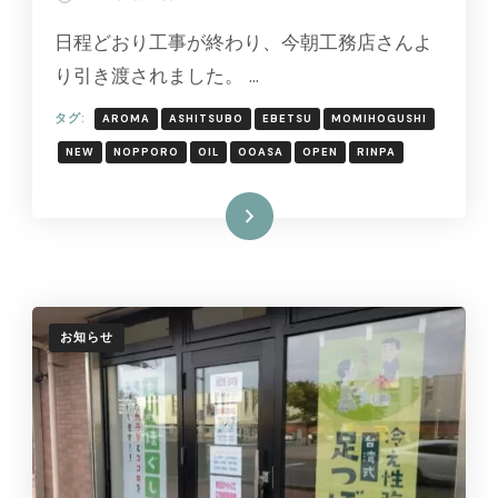
日程どおり工事が終わり、今朝工務店さんよ
り引き渡されました。 …
タグ:
AROMA
ASHITSUBO
EBETSU
MOMIHOGUSHI
NEW
NOPPORO
OIL
OOASA
OPEN
RINPA
続きを読む
お知らせ