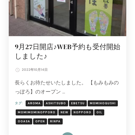
9月27日開店♪WEB予約も受付開始
しました♪
2022年10月14日
長らくお待たせいたしました。 【もみもみの
っぽろ】のオープン …
タグ:
AROMA
ASHITSUBO
EBETSU
MOMIHOGUSHI
MOMIMOMINOPPORO
NEW
NOPPORO
OIL
OOASA
OPEN
RINPA